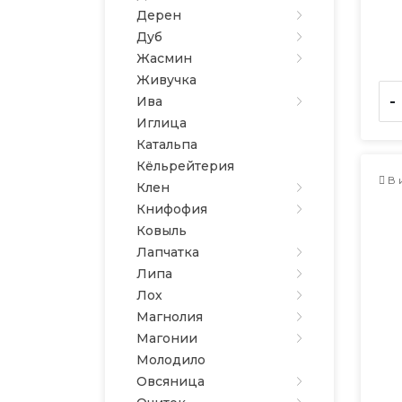
Дерен
Дуб
Жасмин
Живучка
-
Ива
Иглица
Катальпа
Кёльрейтерия
В 
Клен
Книфофия
Ковыль
Лапчатка
Липа
Лох
Магнолия
Магонии
Молодило
Овсяница