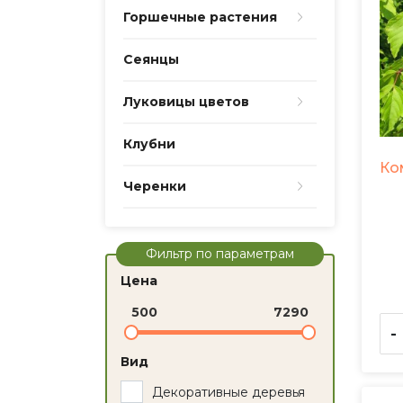
Горшечные растения
Сеянцы
Луковицы цветов
Клубни
Ко
Черенки
Фильтр по параметрам
Цена
500
7290
-
Вид
Декоративные деревья