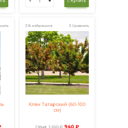
-
+
ть
Купить
нить
В избранное
Сравнить
ль
Клён Татарский (60-100
)
см)
₽
1 160 ₽
940 ₽
Цена: