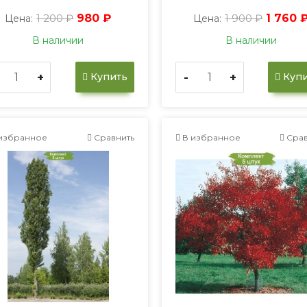
1 200 ₽
980 ₽
1 900 ₽
1 760 
Цена:
Цена:
В наличии
В наличии
+
-
+
Купить
Купи
избранное
Сравнить
В избранное
Срав