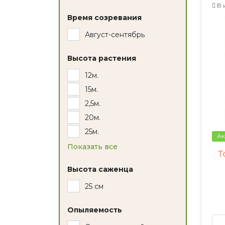
В 
Время созревания
Август-сентябрь
Высота растения
12м.
15м.
2,5м.
20м.
25м.
Ак
Показать все
Т
Высота саженца
25 см
Опыляемость