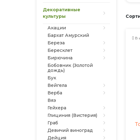
Декоративные
культуры
Сорти
Акации
Бархат Амурский
В 
Береза
Бересклет
Бирючина
Бобовник (Золотой
дождь)
Бук
Вейгела
Верба
Вяз
Гейхера
Глициния (Вистерия)
Граб
Т
Девичий виноград
Дейция