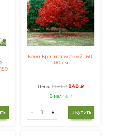
Клён Краснолистный (60-
100 см)
й
150
1 160 ₽
940 ₽
Цена:
В наличии
-
+
ть
Купить