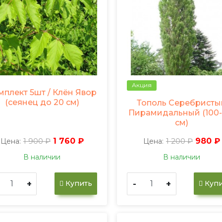
Акция
мплект 5шт / Клён Явор
(сеянец до 20 см)
Тополь Серебристы
Пирамидальный (100-
см)
1 900 ₽
1 760 ₽
1 200 ₽
980 ₽
Цена:
Цена:
В наличии
В наличии
+
-
+
Купить
Купи