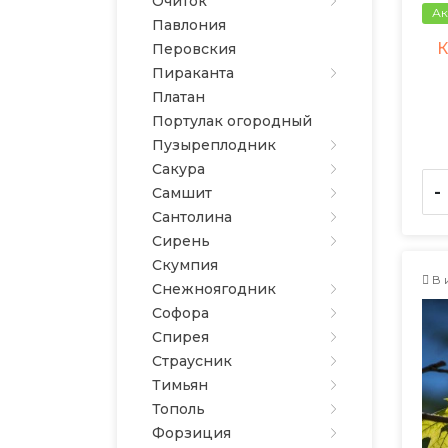
Очиток
Ак
Павлония
К
Перовския
Пираканта
Платан
Портулак огородный
Пузыреплодник
Сакура
-
Самшит
Сантолина
Сирень
Скумпия
В 
Снежноягодник
Софора
Спирея
Страусник
Тимьян
Тополь
Форзиция