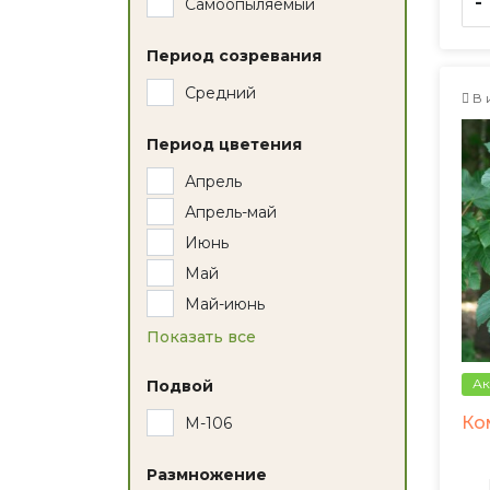
-
Самоопыляемый
Период созревания
Средний
В 
Период цветения
Апрель
Апрель-май
Июнь
Май
Май-июнь
Показать все
Ак
Подвой
Ко
М-106
Размножение