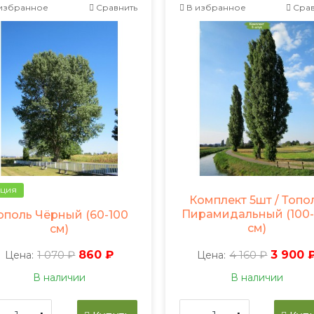
избранное
Сравнить
В избранное
Срав
ция
Комплект 5шт / Топо
Пирамидальный (100-
ополь Чёрный (60-100
см)
см)
1 070 ₽
860 ₽
4 160 ₽
3 900 
Цена:
Цена:
В наличии
В наличии