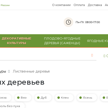
О компании
Оплата
Доставка
А
 России
Пн-Пт: 08:00-17:00
ДЕКОРАТИВНЫЕ
ПЛОДОВО-ЯГОДНЫЕ
ЯГОДНЫЕ К
КУЛЬТУРЫ
ДЕРЕВЬЯ (САЖЕНЦЫ)
С
уры
Лиственные деревья
х деревьев
реза
Вяз
Дуб
Клен
Ясень
оль без пуха