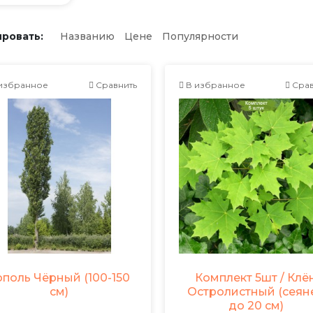
ровать:
Названию
Цене
Популярности
избранное
Сравнить
В избранное
Срав
ополь Чёрный (100-150
Комплект 5шт / Клё
см)
Остролистный (сеян
до 20 см)