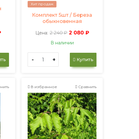
Хит продаж
н
)
Комплект 5шт / Береза
обыкновенная
₽
2 240 ₽
2 080 ₽
Цена:
В наличии
-
+
ть
Купить
нить
В избранное
Сравнить