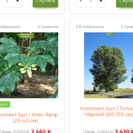
+
-
+
Купить
Купи
избранное
Сравнить
В избранное
Срав
ция
Комплект 5шт / Топо
Чёрный (60-100 см
мплект 5шт / Клён Явор
(20-40 см)
2 630 ₽
2 460 ₽
3 660 ₽
3 430 
Цена:
Цена: