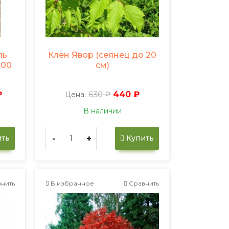
ль
Клён Явор (сеянец до 20
100
см)
₽
630 ₽
440 ₽
Цена:
В наличии
-
+
ть
Купить
нить
В избранное
Сравнить