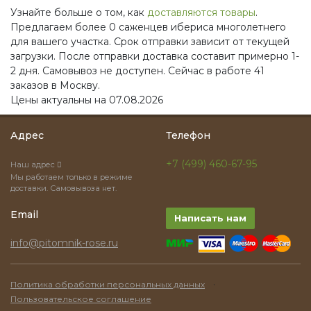
Узнайте больше о том, как
доставляются товары
.
Предлагаем более 0 саженцев ибериса многолетнего
для вашего участка. Срок отправки зависит от текущей
загрузки. После отправки доставка составит примерно 1-
2 дня. Самовывоз не доступен. Сейчас в работе 41
заказов в Москву.
Цены актуальны на 07.08.2026
Адрес
Телефон
+7 (499) 460-67-95
Наш адрес
Мы работаем только в режиме
доставки. Самовывоза нет.
Email
Написать нам
info@pitomnik-rose.ru
·
Политика обработки персональных данных
Пользовательское соглашение