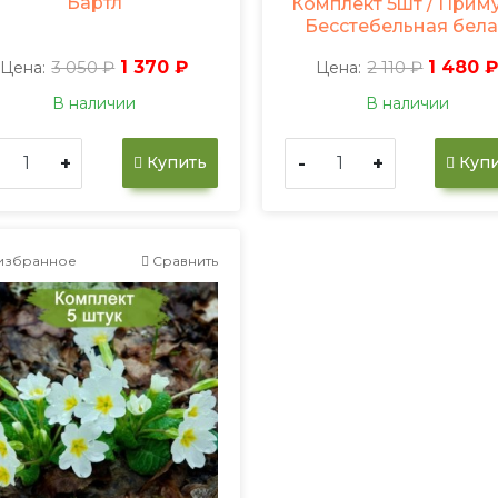
Бартл
Комплект 5шт / Прим
Бесстебельная бел
3 050 ₽
1 370 ₽
2 110 ₽
1 480 
Цена:
Цена:
В наличии
В наличии
+
-
+
Купить
Купи
избранное
Сравнить