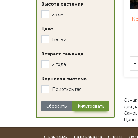
Высота растения
25 см
Ко
Цвет
Белый
Возраст саженца
-
2 года
Корневая система
Приоткрытая
Ознак
Сбросить
Фильтровать
для д
Самов
Цены 
О компании
Наша команда
Оплата
Дост