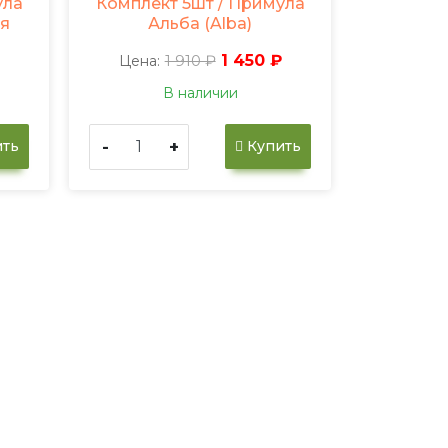
ула
Комплект 5шт / Примула
ая
Альба (Alba)
₽
1 910 ₽
1 450 ₽
Цена:
В наличии
-
+
ть
Купить