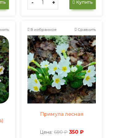
-
+
ть
Купить
нить
В избранное
Сравнить
Примула лесная
a)
680 ₽
350 ₽
Цена: