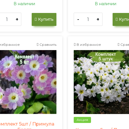
В наличии
В наличии
+
-
+
Купить
Купи
избранное
Сравнить
В избранное
Срав
Акция
мплект 5шт / Примула