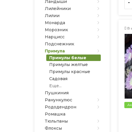
Ландыши
-
Лилейники
Лилии
Монарда
В 
Морозник
Нарцисс
Подснежник
Примула
Примулы белые
Примулы желтые
Примулы красные
Садовая
Еще...
Пушкиния
Ранункулюс
Ак
Рододендрон
Ромашка
Тюльпаны
Флоксы