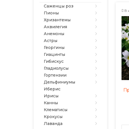
Саженцы роз
В 
Пионы
Хризантемы
Аквилегия
Анемоны
Астры
Георгины
Гиацинты
Гибискус
Гладиолусы
Гортензии
Дельфиниумы
Иберис
Пр
Ирисы
Канны
Клематисы
Крокусы
Лаванда