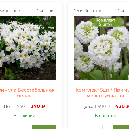
избранное
Сравнить
В избранное
Срав
имула Бесстебельная
Комплект 5шт / Прим
белая
мелкозубчатая
740 ₽
370 ₽
1 890 ₽
1 420 
Цена:
Цена:
В наличии
В наличии