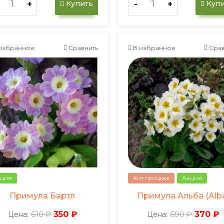
+
-
+
Купить
Купи
избранное
Сравнить
В избранное
Срав
ция
Хит продаж
Акция
Примула Бартл
Примула Альба (Alb
610 ₽
350 ₽
690 ₽
370 ₽
Цена:
Цена: