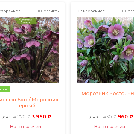
избранное
Сравнить
В избранное
Срав
ция
Морозник Восточн
мплект 5шт / Морозник
Черный
4 770 ₽
3 990 ₽
1 430 ₽
960 ₽
Цена:
Цена:
Нет в наличии
Нет в наличии