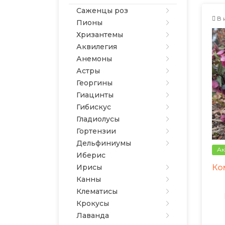
Саженцы роз
В 
Пионы
Хризантемы
Аквилегия
Анемоны
Астры
Георгины
Гиацинты
Гибискус
Гладиолусы
Гортензии
Дельфиниумы
Ак
Иберис
Ко
Ирисы
Канны
Клематисы
Крокусы
Лаванда