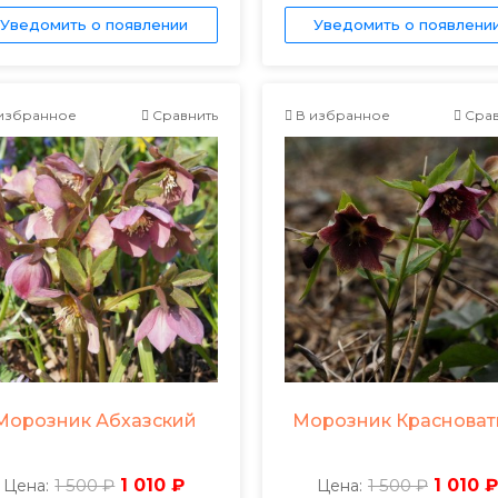
Уведомить о появлении
Уведомить о появлени
избранное
Сравнить
В избранное
Срав
Морозник Абхазский
Морозник Краснова
1 500 ₽
1 010 ₽
1 500 ₽
1 010 ₽
Цена:
Цена: