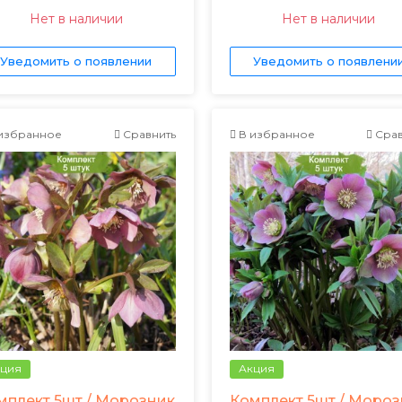
Нет в наличии
Нет в наличии
Уведомить о появлении
Уведомить о появлени
избранное
Сравнить
В избранное
Срав
ция
Акция
мплект 5шт / Морозник
Комплект 5шт / Моро