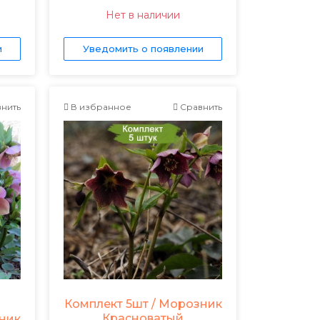
Нет в наличии
и
Уведомить о появлении
нить
В избранное
Сравнить
Комплект 5шт / Морозник
Красноватый
зник