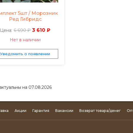
мплект 5шт / Морозник
Ред Гибридс
6 690 ₽
3 610 ₽
Цена:
Нет в наличии
Уведомить о появлении
актуальны на 07.08.2026
авка
Акции
Гарантия
Вакансии
Возврат товара/денег
Оп