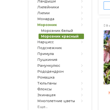
Ландыши
Лилейники
Лилии
Монарда
Морозник
В 
Морозник белый
Морозник красный
Нарцисс
Подснежник
Примула
Пушкиния
Ранункулюс
Рододендрон
Ромашка
Тюльпаны
Флоксы
Эхинацея
Многолетние цветы
Еще...