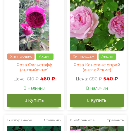
Хит продаж
Акция
Хит продаж
Акция
Роза Фальстафф
Роза Констанс спрай
(английские)
(английские)
610 ₽
460 ₽
680 ₽
540 ₽
Цена:
Цена:
В наличии
В наличии
Купить
Купить
В избранное
Сравнить
В избранное
Сравнить