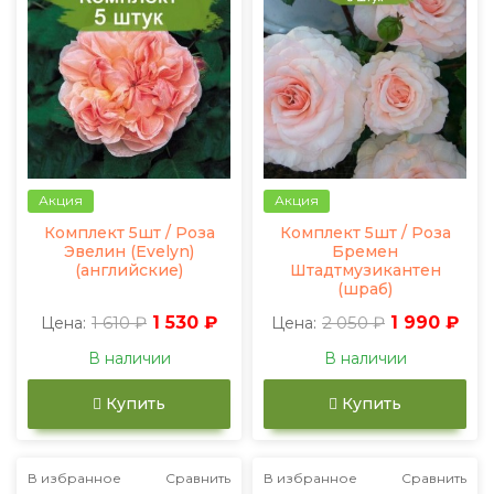
Акция
Акция
Комплект 5шт / Роза
Комплект 5шт / Роза
Эвелин (Evelyn)
Бремен
(английские)
Штадтмузикантен
(шраб)
1 610 ₽
1 530 ₽
2 050 ₽
1 990 ₽
Цена:
Цена:
В наличии
В наличии
Купить
Купить
В избранное
Сравнить
В избранное
Сравнить