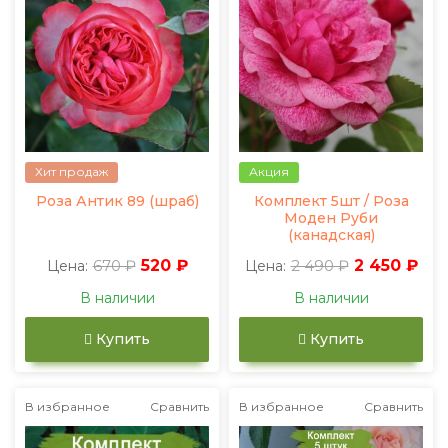
Хит продаж
Акция
Роза Антик 89 (шраб)
Комплект 5шт / Роза
Моден Руби
(канадская)
670 ₽
520 ₽
2 490 ₽
2 450 ₽
Цена:
Цена:
В наличии
В наличии
Купить
Купить
В избранное
Сравнить
В избранное
Сравнить