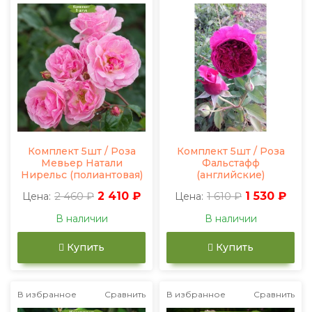
Комплект 5шт / Роза
Комплект 5шт / Роза
Мевьер Натали
Фальстафф
Нирельс (полиантовая)
(английские)
2 460 ₽
2 410 ₽
1 610 ₽
1 530 ₽
Цена:
Цена:
В наличии
В наличии
Купить
Купить
В избранное
Сравнить
В избранное
Сравнить