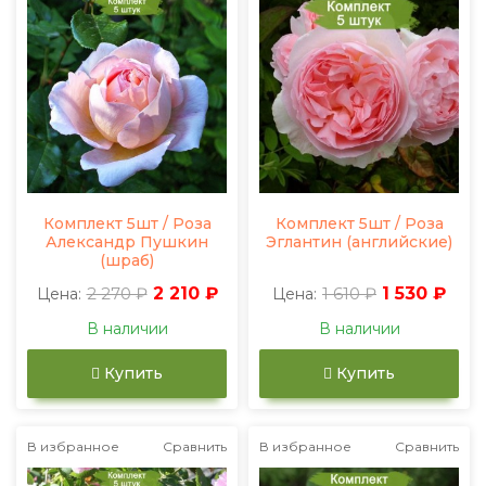
Комплект 5шт / Роза
Комплект 5шт / Роза
Александр Пушкин
Эглантин (английские)
(шраб)
2 270 ₽
2 210 ₽
1 610 ₽
1 530 ₽
Цена:
Цена:
В наличии
В наличии
Купить
Купить
В избранное
Сравнить
В избранное
Сравнить