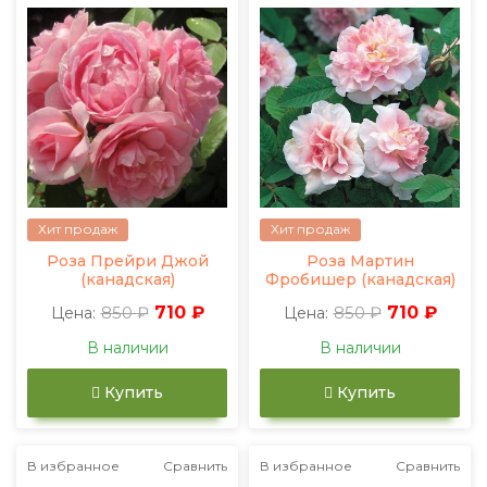
Хит продаж
Хит продаж
Роза Прейри Джой
Роза Мартин
(канадская)
Фробишер (канадская)
850 ₽
710 ₽
850 ₽
710 ₽
Цена:
Цена:
В наличии
В наличии
Купить
Купить
В избранное
Сравнить
В избранное
Сравнить