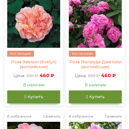
Хит продаж
Хит продаж
Роза Эвелин (Evelyn)
Роза Гертруда Джекилл
(английские)
(английские)
610 ₽
460 ₽
610 ₽
460 ₽
Цена:
Цена:
В наличии
В наличии
Купить
Купить
В избранное
Сравнить
В избранное
Сравнить