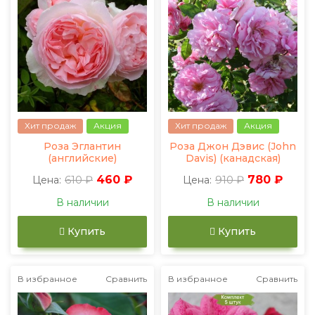
Хит продаж
Акция
Хит продаж
Акция
Роза Эглантин
Роза Джон Дэвис (John
(английские)
Davis) (канадская)
610 ₽
460 ₽
910 ₽
780 ₽
Цена:
Цена:
В наличии
В наличии
Купить
Купить
В избранное
Сравнить
В избранное
Сравнить