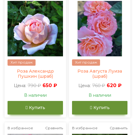
Хит продаж
Хит продаж
Роза Александр
Роза Августа Луиза
Пушкин (шраб)
(шраб)
790 ₽
650 ₽
760 ₽
620 ₽
Цена:
Цена:
В наличии
В наличии
Купить
Купить
В избранное
Сравнить
В избранное
Сравнить