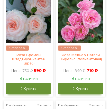
Хит продаж
Хит продаж
Роза Бремен
Роза Мевьер Натали
Штадтмузикантен
Нирельс (полиантовая)
(шраб)
730 ₽
590 ₽
840 ₽
710 ₽
Цена:
Цена:
В наличии
В наличии
Купить
Купить
В избранное
Сравнить
В избранное
Сравнить