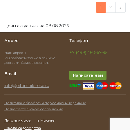
1
2
»
Цены актуальны на 08.08.2026
Адрес
Телефон
+7 (499) 460-67-95
Наш адрес
Мы работаем только в режиме
доставки. Самовывоза нет.
Email
Написать нам
info@pitomnik-rose.ru
·
Политика обработки персональных данных
Пользовательское соглашение
Питомник роз
в Москве
Школа садоводства