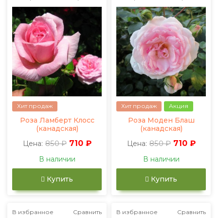
Хит продаж
Хит продаж
Акция
Роза Ламберт Клосс
Роза Моден Блаш
(канадская)
(канадская)
850 ₽
710 ₽
850 ₽
710 ₽
Цена:
Цена:
В наличии
В наличии
Купить
Купить
В избранное
Сравнить
В избранное
Сравнить