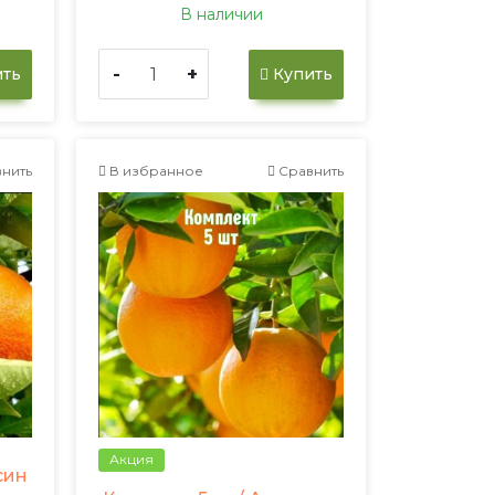
В наличии
-
+
ть
Купить
нить
В избранное
Сравнить
Акция
син