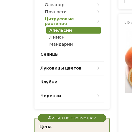
Олеандр
Пряности
Цитрусовые
В 
растения
Апельсин
Лимон
Мандарин
Сеянцы
Луковицы цветов
Клубни
Черенки
Фильтр по параметрам
Цена