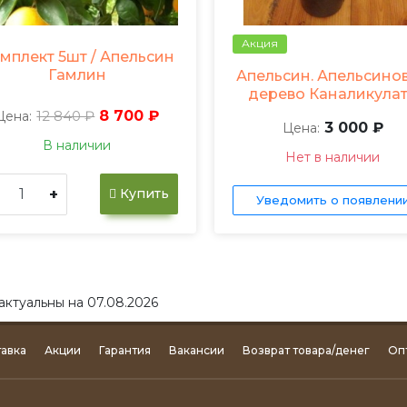
Акция
мплект 5шт / Апельсин
Гамлин
Апельсин. Апельсино
дерево Каналикула
12 840 ₽
8 700 ₽
Цена:
3 000 ₽
Цена:
В наличии
Нет в наличии
+
Купить
Уведомить о появлени
актуальны на 07.08.2026
авка
Акции
Гарантия
Вакансии
Возврат товара/денег
Оп