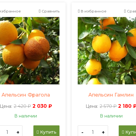
избранное
Сравнить
В избранное
Срав
Апельсин Фрагола
Апельсин Гамлин
2 420 ₽
2 030 ₽
2 570 ₽
2 180 
Цена:
Цена:
В наличии
В наличии
+
-
+
Купить
Купи