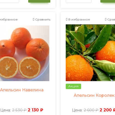
избранное
Сравнить
В избранное
Срав
Акция
Апельсин Навелина
Апельсин Королек
2 530 ₽
2 130 ₽
2 600 ₽
2 200 
Цена:
Цена: