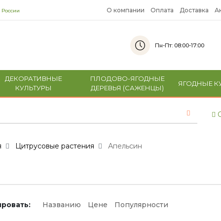
О компании
Оплата
Доставка
А
 России
Пн-Пт: 08:00-17:00
ДЕКОРАТИВНЫЕ
ПЛОДОВО-ЯГОДНЫЕ
ЯГОДНЫЕ К
КУЛЬТУРЫ
ДЕРЕВЬЯ (САЖЕНЦЫ)
С
я
Цитрусовые растения
Апельсин
ровать:
Названию
Цене
Популярности