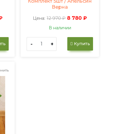
Комплект 5шт / Апельсин
Верна
₽
12 970 ₽
8 780 ₽
Цена:
В наличии
-
+
ть
Купить
нить