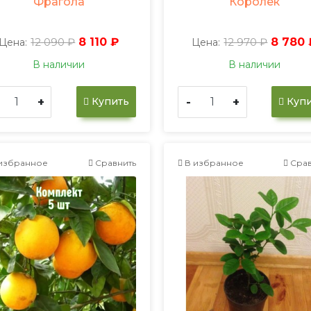
Фрагола
Королек
12 090 ₽
8 110 ₽
12 970 ₽
8 780 
Цена:
Цена:
В наличии
В наличии
+
-
+
Купить
Купи
избранное
Сравнить
В избранное
Срав