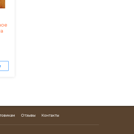
вое
та
и
товикам
Отзывы
Контакты