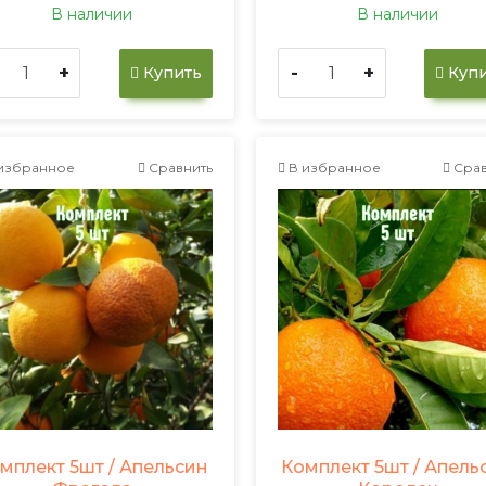
В наличии
В наличии
+
-
+
Купить
Купи
избранное
Сравнить
В избранное
Срав
мплект 5шт / Апельсин
Комплект 5шт / Апель