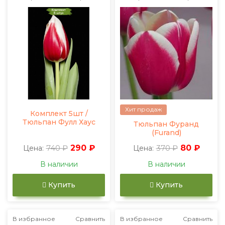
Хит продаж
Комплект 5шт /
Тюльпан Фулл Хаус
Тюльпан Фуранд
(Furand)
740 ₽
290 ₽
370 ₽
80 ₽
Цена:
Цена:
В наличии
В наличии
Купить
Купить
В избранное
Сравнить
В избранное
Сравнить