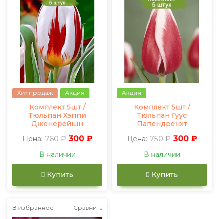
Хит продаж
Акция
Акция
Комплект 5шт /
Комплект 5шт /
Тюльпан Хэппи
Тюльпан Гуус
Дженерейшн
Папендренхт
760 ₽
300 ₽
750 ₽
300 ₽
Цена:
Цена:
В наличии
В наличии
Купить
Купить
В избранное
Сравнить