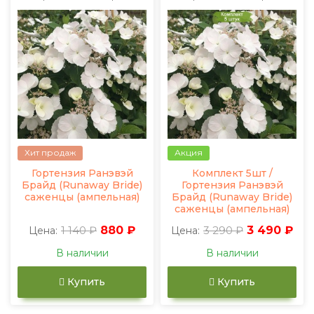
Хит продаж
Акция
Гортензия Ранэвэй
Комплект 5шт /
Брайд (Runaway Bride)
Гортензия Ранэвэй
саженцы (ампельная)
Брайд (Runaway Bride)
саженцы (ампельная)
1 140 ₽
880 ₽
3 290 ₽
3 490 ₽
Цена:
Цена:
В наличии
В наличии
Купить
Купить