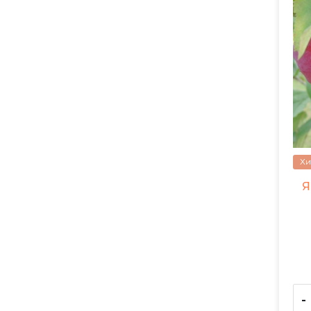
Хи
Я
-