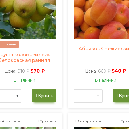
т продаж
Абрикос Снежинск
Груша колоновидная
белокрасная ранняя
910 ₽
570 ₽
660 ₽
540 ₽
Цена:
Цена:
В наличии
В наличии
+
-
+
Купить
Купи
избранное
Сравнить
В избранное
Срав