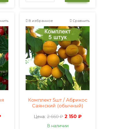
нить
В избранное
Сравнить
ня
Комплект 5шт / Абрикос
Саянский (обычный)
₽
2 660 ₽
2 150 ₽
Цена:
В наличии