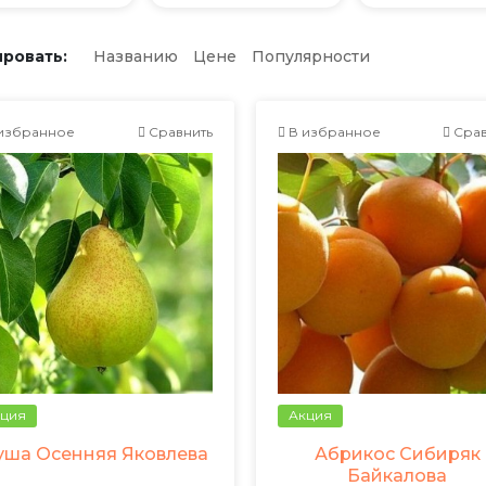
ровать:
Названию
Цене
Популярности
избранное
Сравнить
В избранное
Срав
ция
Акция
уша Осенняя Яковлева
Абрикос Сибиряк
Байкалова