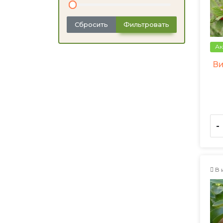
Сбросить
Фильтровать
Ак
Ви
-
В 