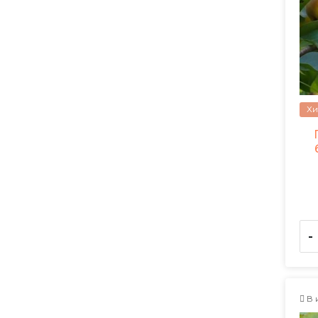
Хи
-
В 