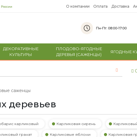
О компании
Оплата
Доставка
А
 России
Пн-Пт: 08:00-17:00
ДЕКОРАТИВНЫЕ
ПЛОДОВО-ЯГОДНЫЕ
ЯГОДНЫЕ К
КУЛЬТУРЫ
ДЕРЕВЬЯ (САЖЕНЦЫ)
С
овые саженцы
х деревьев
рбарис карликовый
Карликовая сирень
Карликовы
рликовый гранат
Карликовые яблони
Карликовая г