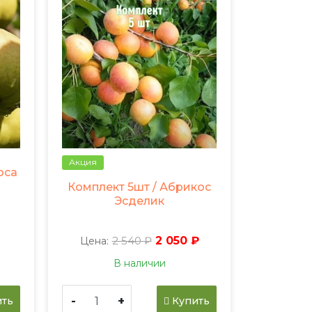
Акция
оса
Комплект 5шт / Абрикос
Эсделик
2 540 ₽
2 050 ₽
Цена:
В наличии
-
+
ть
Купить