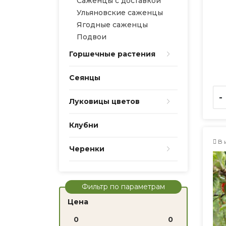
Саженцы с доставкой
Ульяновские саженцы
Ягодные саженцы
Подвои
Горшечные растения
Сеянцы
-
Луковицы цветов
Клубни
В 
Черенки
Фильтр по параметрам
Цена
0
0