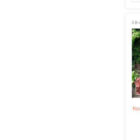
В 
Ко