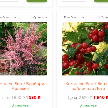
избранное
Сравнить
В избранное
Срав
мплект 5шт / Барбарис
Комплект 5шт / Виш
Арлекин
войлочная Лето
1 890 ₽
1 950 ₽
2 520 ₽
1 640 
Цена:
Цена:
В наличии
В наличии