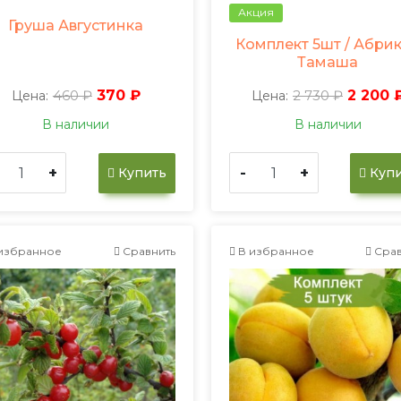
Акция
Груша Августинка
Комплект 5шт / Абри
Тамаша
460 ₽
370 ₽
2 730 ₽
2 200 
Цена:
Цена:
В наличии
В наличии
+
-
+
Купить
Купи
избранное
Сравнить
В избранное
Срав