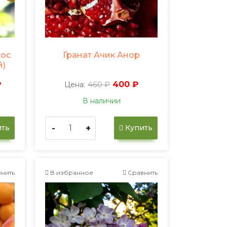
кос
Гранат Ачик Анор
й)
₽
460 ₽
400 ₽
Цена:
В наличии
-
+
ть
Купить
нить
В избранное
Сравнить