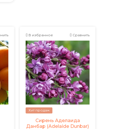
нить
В избранное
Сравнить
Хит продаж
Сирень Аделаида
Данбар (Adelaide Dunbar)