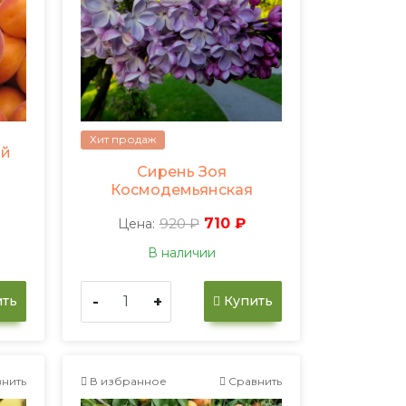
Хит продаж
ий
Сирень Зоя
Космодемьянская
920 ₽
710 ₽
Цена:
В наличии
-
+
ть
Купить
нить
В избранное
Сравнить