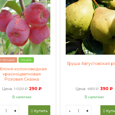
т продаж
Акция
Груша Августовская р
блоня колоновидная
красноцветковая
Розовая Сказка
1 020 ₽
290 ₽
480 ₽
390 ₽
Цена:
Цена:
В наличии
В наличии
+
-
+
Купить
Купи