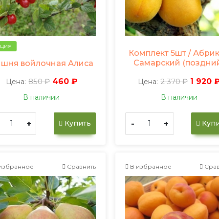
ция
Комплект 5шт / Абри
Самарский (поздни
шня войлочная Алиса
850 ₽
460 ₽
2 370 ₽
1 920 
Цена:
Цена:
В наличии
В наличии
+
-
+
Купить
Купи
избранное
Сравнить
В избранное
Срав