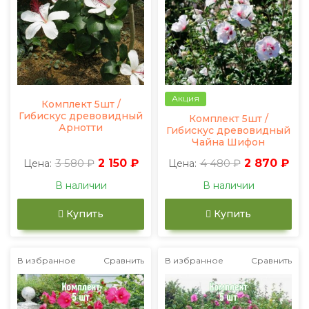
Акция
Комплект 5шт /
Гибискус древовидный
Комплект 5шт /
Арнотти
Гибискус древовидный
Чайна Шифон
3 580 ₽
2 150 ₽
4 480 ₽
2 870 ₽
Цена:
Цена:
В наличии
В наличии
Купить
Купить
В избранное
Сравнить
В избранное
Сравнить