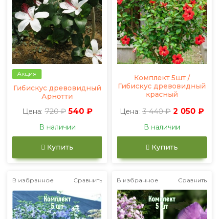
Акция
Комплект 5шт /
Гибискус древовидный
Гибискус древовидный
красный
Арнотти
720 ₽
540 ₽
3 440 ₽
2 050 ₽
Цена:
Цена:
В наличии
В наличии
Купить
Купить
В избранное
Сравнить
В избранное
Сравнить