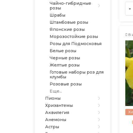
Чайно-гибридные
розы
-
Шрабы
Штамбовые розы
Японские розы
В 
Морозостойкие розы
Розы для Подмосковья
Белые розы
Черные розы
Желтые розы
Готовые наборы роз для
клумбы
Розовые розы
Еще...
Пионы
Хризантемы
Хи
Аквилегия
Анемоны
Астры