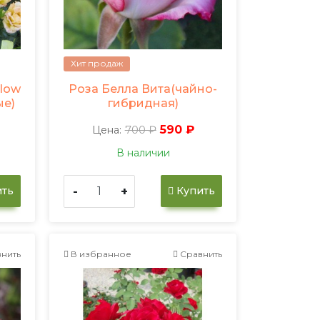
Хит продаж
llow
Роза Белла Вита(чайно-
ые)
гибридная)
700 ₽
590 ₽
Цена:
В наличии
-
+
ть
Купить
нить
В избранное
Сравнить