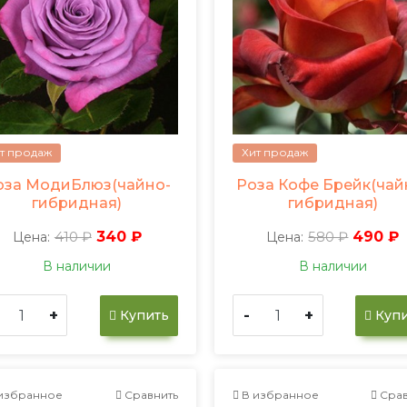
т продаж
Хит продаж
оза МодиБлюз(чайно-
Роза Кофе Брейк(чай
гибридная)
гибридная)
410 ₽
340 ₽
580 ₽
490 ₽
Цена:
Цена:
В наличии
В наличии
+
-
+
Купить
Купи
избранное
Сравнить
В избранное
Срав