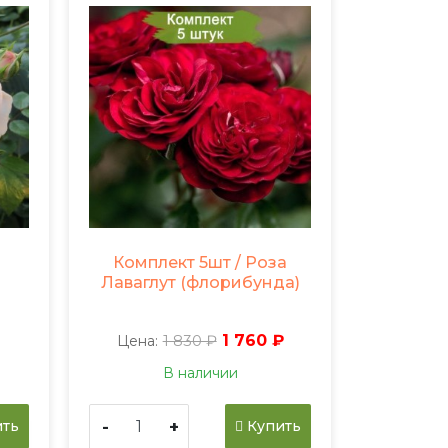
Комплект 5шт / Роза
Лаваглут (флорибунда)
1 830 ₽
1 760 ₽
Цена:
В наличии
-
+
ть
Купить