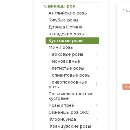
Саженцы роз
В 
Английские розы
Голубые розы
Дэвида Остина
Канадские розы
Кустовые розы
Мини розы
Парковые розы
Пионовидные
Плетистые розы
Полиантовые розы
Почвопокровные
Хи
розы
Розы мелкоцветные
кустовые
Розы спрей
Саженцы роз ОКС
Флорибунда
Французские розы