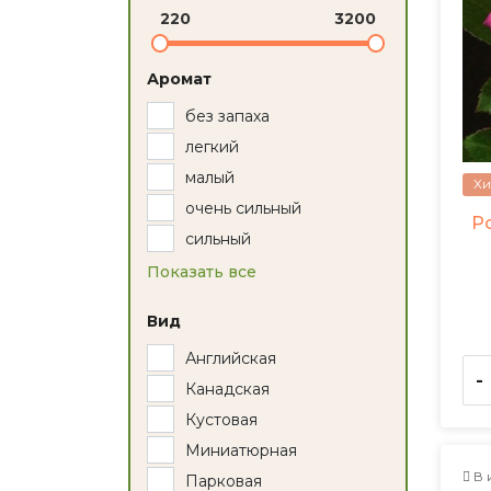
220
3200
Аромат
без запаха
легкий
малый
Хи
очень сильный
Р
сильный
Показать все
Вид
Английская
-
Канадская
Кустовая
Миниатюрная
В 
Парковая