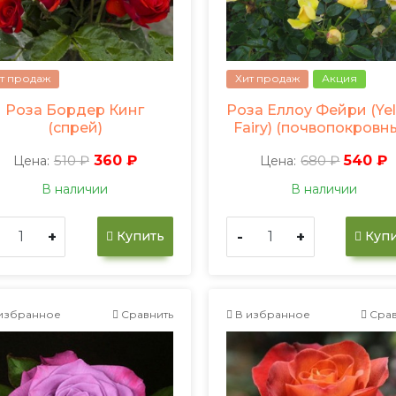
т продаж
Хит продаж
Акция
Роза Бордер Кинг
Роза Еллоу Фейри (Ye
(спрей)
Fairy) (почвопокровн
510 ₽
360 ₽
680 ₽
540 ₽
Цена:
Цена:
В наличии
В наличии
+
-
+
Купить
Купи
избранное
Сравнить
В избранное
Срав