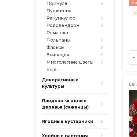
Хи
Примула
Пушкиния
Р
Ранункулюс
Рододендрон
Ромашка
Тюльпаны
Флоксы
Эхинацея
-
Многолетние цветы
Еще...
Декоративные
В 
культуры
Плодово-ягодные
деревья (саженцы)
Ягодные кустарники
Хвойные растения