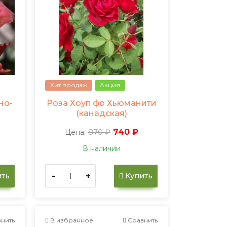
Хит продаж
Акция
но-
Роза Хоуп фо Хьюманити
(канадская)
870 ₽
740 ₽
Цена:
В наличии
-
+
ть
Купить
нить
В избранное
Сравнить