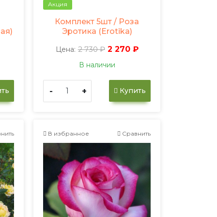
Акция
Комплект 5шт / Роза
ая)
Эротика (Erotika)
2 730 ₽
2 270 ₽
Цена:
В наличии
-
+
ть
Купить
нить
В избранное
Сравнить