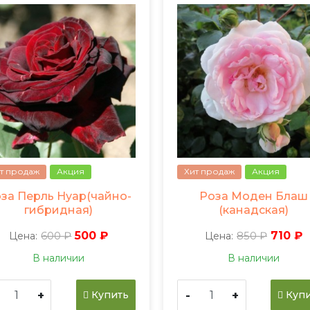
т продаж
Акция
Хит продаж
Акция
за Перль Нуар(чайно-
Роза Моден Блаш
гибридная)
(канадская)
600 ₽
500 ₽
850 ₽
710 ₽
Цена:
Цена:
В наличии
В наличии
+
-
+
Купить
Купи