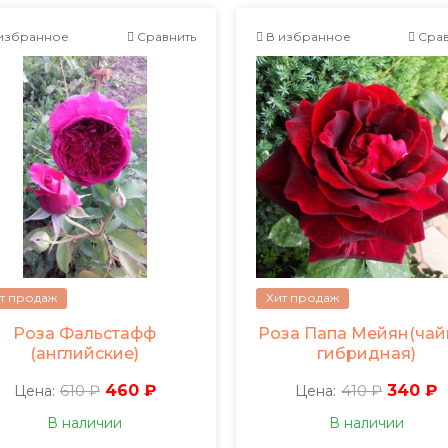
избранное
Сравнить
В избранное
Срав
т продаж
Хит продаж
Роза Фальстафф
Роза Папа Мейян(чай
(английские)
гибридная)
610 ₽
460 ₽
410 ₽
340 ₽
Цена:
Цена:
В наличии
В наличии