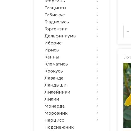
Георгины
Гиацинты
Гибискус
Гладиолусы
Гортензии
-
Дельфиниумы
Иберис
Ирисы
Канны
В 
Клематисы
Крокусы
Лаванда
Ландыши
Лилейники
Лилии
Монарда
Морозник
Нарцисс
Подснежник