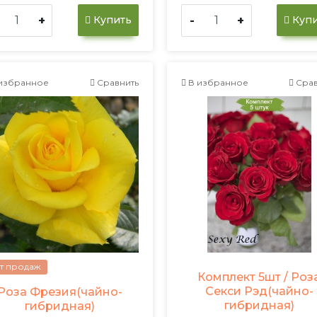
+
-
+
Купить
Купи
избранное
Сравнить
В избранное
Срав
т продаж
Комплект 5шт / Роз
Секси Рэд(чайно-
Роза Фрезия(чайно-
гибридная)
гибридная)