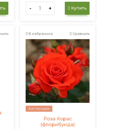
-
+
ть
Купить
нить
В избранное
Сравнить
Хит продаж
а
Роза Корас
(флорибунда)