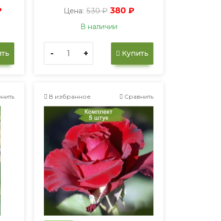
₽
530 ₽
380 ₽
Цена:
В наличии
-
+
ть
Купить
нить
В избранное
Сравнить