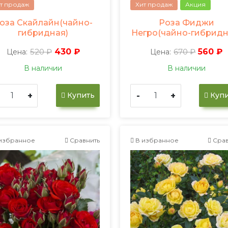
т продаж
Хит продаж
Акция
оза Скайлайн(чайно-
Роза Фиджи
гибридная)
Негро(чайно-гибридн
520 ₽
430 ₽
670 ₽
560 ₽
Цена:
Цена:
В наличии
В наличии
+
-
+
Купить
Купи
избранное
Сравнить
В избранное
Срав