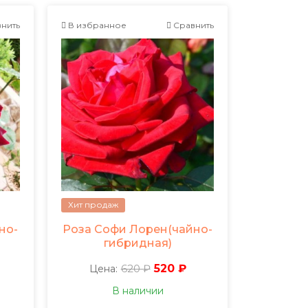
нить
В избранное
Сравнить
Хит продаж
но-
Роза Софи Лорен(чайно-
гибридная)
620 ₽
520 ₽
Цена:
В наличии