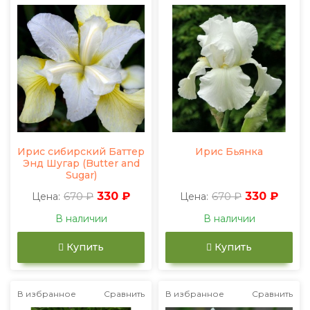
Ирис сибирский Баттер
Ирис Бьянка
Энд Шугар (Butter and
Sugar)
670 ₽
330 ₽
670 ₽
330 ₽
Цена:
Цена:
В наличии
В наличии
Купить
Купить
В избранное
Сравнить
В избранное
Сравнить