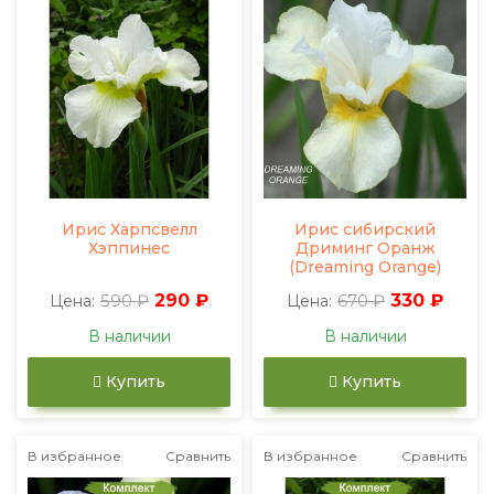
Ирис Харпсвелл
Ирис сибирский
Хэппинес
Дриминг Оранж
(Dreaming Orange)
590 ₽
290 ₽
670 ₽
330 ₽
Цена:
Цена:
В наличии
В наличии
Купить
Купить
В избранное
Сравнить
В избранное
Сравнить