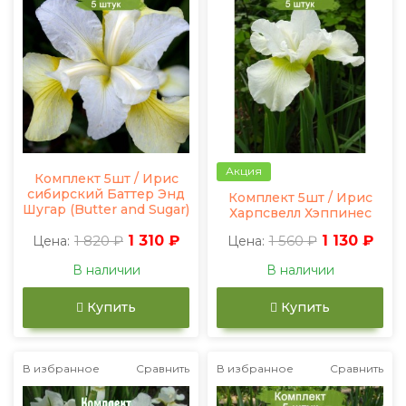
Акция
Комплект 5шт / Ирис
сибирский Баттер Энд
Комплект 5шт / Ирис
Шугар (Butter and Sugar)
Харпсвелл Хэппинес
1 820 ₽
1 310 ₽
1 560 ₽
1 130 ₽
Цена:
Цена:
В наличии
В наличии
Купить
Купить
В избранное
Сравнить
В избранное
Сравнить