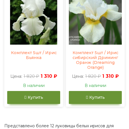
Комплект 5шт / Ирис
Комплект 5шт / Ирис
Бьянка
сибирский Дриминг
Оранж (Dreaming
Orange)
1 820 ₽
1 310 ₽
1 820 ₽
1 310 ₽
Цена:
Цена:
В наличии
В наличии
Купить
Купить
Представлено более 12 луковицы белых ирисов для