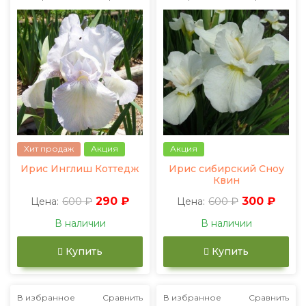
Хит продаж
Акция
Акция
Ирис Инглиш Коттедж
Ирис сибирский Сноу
Квин
600 ₽
290 ₽
600 ₽
300 ₽
Цена:
Цена:
В наличии
В наличии
Купить
Купить
В избранное
Сравнить
В избранное
Сравнить