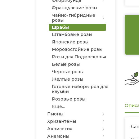
Флорибунда
Французские розы
Чайно-гибридные
розы
Шрабы
Штамбовые розы
Японские розы
Морозостойкие розы
Розы для Подмосковья
Белые розы
Черные розы
Желтые розы
Готовые наборы роз для
клумбы
Розовые розы
Опис
Еще...
Пионы
Хризантемы
Саж
Аквилегия
Анемоны