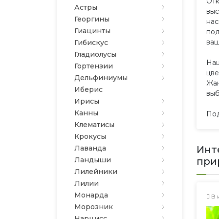
Отк
Астры
выс
Георгины
нас
Гиацинты
под
ваш
Гибискус
Гладиолусы
Наш
Гортензии
цве
Дельфиниумы
Жан
Иберис
выб
Ирисы
Канны
Под
Клематисы
Крокусы
Лаванда
Инт
Ландыши
при
Лилейники
Лилии
Монарда
В 
Морозник
Нарцисс