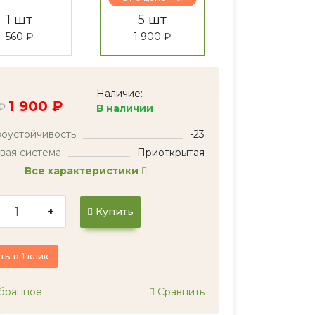
1 шт
5 шт
560 ₽
1 900 ₽
Наличие:
1 900 ₽
₽
В наличии
оустойчивость
-23
вая система
Приоткрытая
Все характеристики
+
Купить
ть в 1 клик
бранное
Сравнить