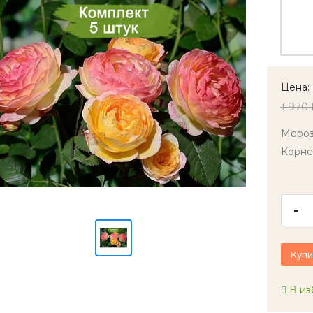
Цена:
1 970 
Мороз
Корне
-
Купи
В из