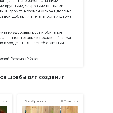
нон (Rosomane Janon) с нашими
ими крупными, махровыми цветками
ятный аромат. Розоман Жанон идеально
садок, добавляя элегантности и шарма
ить их здоровый рост и обильное
 саженцев, готовых к посадке. Розоман
ю в уходе, что делает её отличным
розой Розоман Жанон!
оз шрабы для создания
нить
В избранное
Сравнить