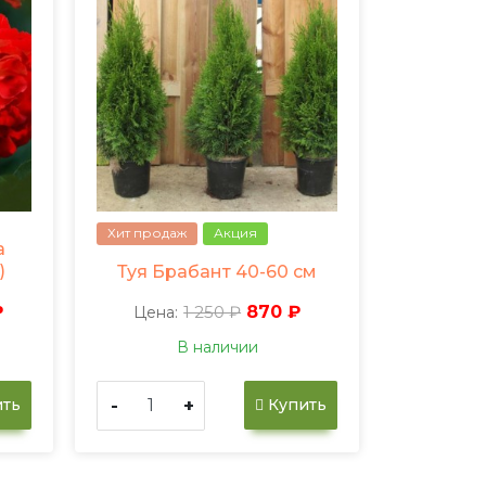
Хит продаж
Акция
а
)
Туя Брабант 40-60 см
₽
1 250 ₽
870 ₽
Цена:
В наличии
-
+
ть
Купить