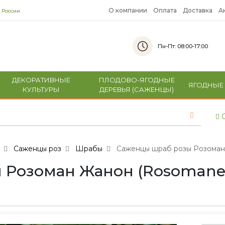
О компании
Оплата
Доставка
А
 России
Пн-Пт: 08:00-17:00
ДЕКОРАТИВНЫЕ
ПЛОДОВО-ЯГОДНЫЕ
ЯГОДНЫЕ
КУЛЬТУРЫ
ДЕРЕВЬЯ (САЖЕНЦЫ)
С
Саженцы роз
Шрабы
Саженцы шраб розы Розоман Ж
Розоман Жанон (Rosomane Ja