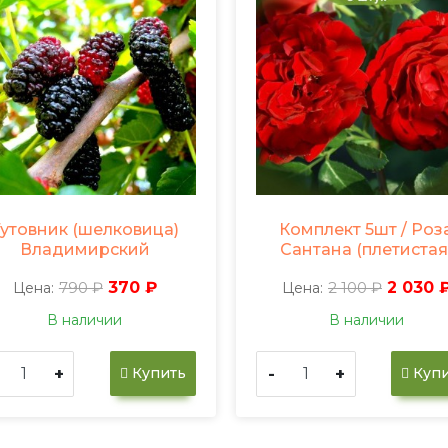
Тутовник (шелковица)
Комплект 5шт / Роз
Владимирский
Сантана (плетистая
790 ₽
370 ₽
2 100 ₽
2 030 
Цена:
Цена:
В наличии
В наличии
+
-
+
Купить
Купи