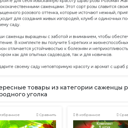
ройте для себя изысканную красоту шраб розы Розоман Жа
ококачественными саженцами. Этот сорт розы славится сво
ыщенного розового оттенка, которые источают нежный, при
ходит для создания живых изгородей, клумб и одиночных по
ему саду.
и саженцы выращены с заботой и вниманием, чтобы обеспеч
тение. В комплекте вы получите 5 крепких и жизнеспособных
он отличается устойчивостью к болезням и неприхотливость
ором как для опытных садоводов, так и для новичков.
арите своему саду неповторимую красоту и аромат с шраб 
ересные товары из категории саженцы р
родного уголка
избранное
Сравнить
В избранное
Срав