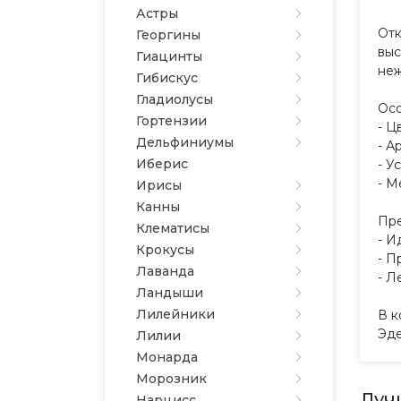
Астры
Отк
Георгины
выс
Гиацинты
неж
Гибискус
Гладиолусы
Осо
Гортензии
- Ц
Дельфиниумы
- А
Иберис
- У
- М
Ирисы
Канны
Пре
Клематисы
- И
Крокусы
- П
Лаванда
- Л
Ландыши
Лилейники
В к
Эде
Лилии
Монарда
Морозник
Луч
Нарцисс