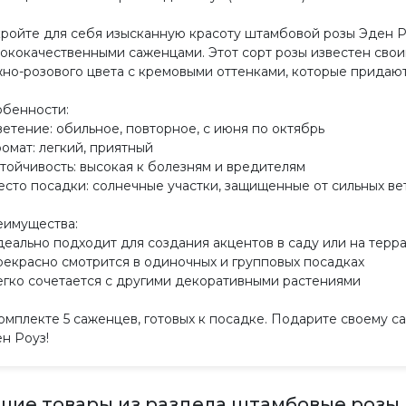
ройте для себя изысканную красоту штамбовой розы Эден Р
ококачественными саженцами. Этот сорт розы известен сво
но-розового цвета с кремовыми оттенками, которые придают 
бенности:
ветение: обильное, повторное, с июня по октябрь
ромат: легкий, приятный
стойчивость: высокая к болезням и вредителям
есто посадки: солнечные участки, защищенные от сильных ве
имущества:
деально подходит для создания акцентов в саду или на терр
рекрасно смотрится в одиночных и групповых посадках
егко сочетается с другими декоративными растениями
омплекте 5 саженцев, готовых к посадке. Подарите своему 
н Роуз!
шие товары из раздела штамбовые розы