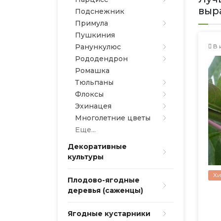
выр
Подснежник
Примула
Пушкиния
Ранункулюс
В 
Рододендрон
Ромашка
Тюльпаны
Флоксы
Эхинацея
Многолетние цветы
Еще...
Декоративные
культуры
Хи
Плодово-ягодные
деревья (саженцы)
Ягодные кустарники