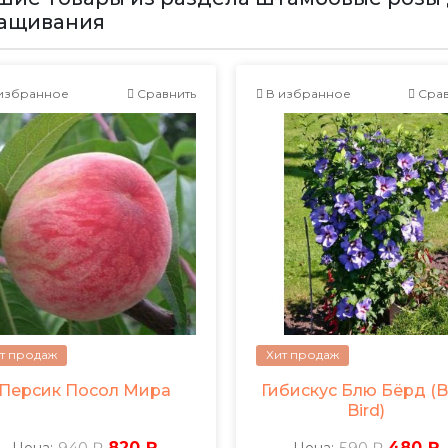
ащивания
избранное
Сравнить
В избранное
Срав
т продаж
Хит продаж
Персик Посол Мира
Гибискус Блю Бёрд (B
Bird)
940 ₽
820 ₽
590 ₽
480 ₽
Цена:
Цена: