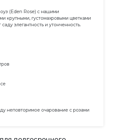
оуз (Eden Rose) с нашими
ими крупными, густомахровыми цветками
саду элегантность и утонченность.
тров
асе
саду неповторимое очарование с розами
 для долгосрочного