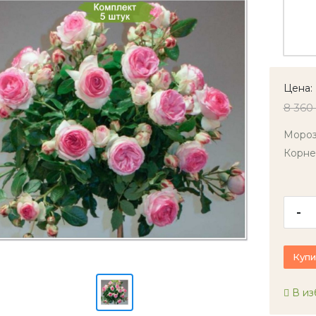
Цена:
8 360
Мороз
Корне
-
Купи
В из