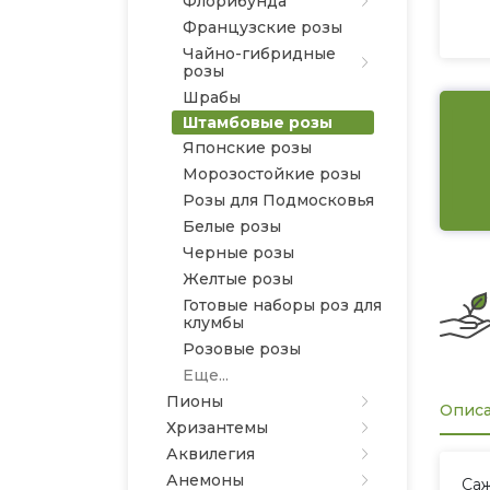
Флорибунда
Французские розы
Чайно-гибридные
розы
Шрабы
Штамбовые розы
Японские розы
Морозостойкие розы
Розы для Подмосковья
Белые розы
Черные розы
Желтые розы
Готовые наборы роз для
клумбы
Розовые розы
Еще...
Пионы
Опис
Хризантемы
Аквилегия
Анемоны
Саж