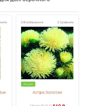
нить
В избранное
Сравнить
Акция
lue
Астра Золотая
840 ₽
640 ₽
Цена: