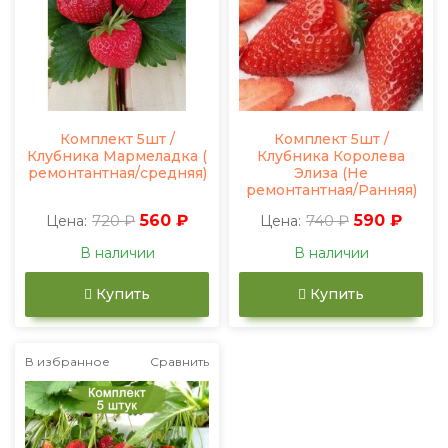
Комплект 5шт /
Комплект 5шт /
Клубника Мармеладка (
Клубника Королева
ремонтантная/средняя)
Элиза (Не
ремонтантная/Ранняя)
720 ₽
560 ₽
740 ₽
590 ₽
Цена:
Цена:
В наличии
В наличии
Купить
Купить
В избранное
Сравнить