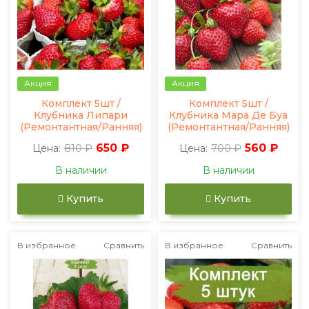
Акция
Акция
Комплект 5шт /
Комплект 5шт /
Клубника Липари
Клубника Мара Де Буа
(Ремонтантная/Ранняя)
(Ремонтантная/Ранняя)
810 ₽
650 ₽
700 ₽
560 ₽
Цена:
Цена:
В наличии
В наличии
Купить
Купить
В избранное
Сравнить
В избранное
Сравнить