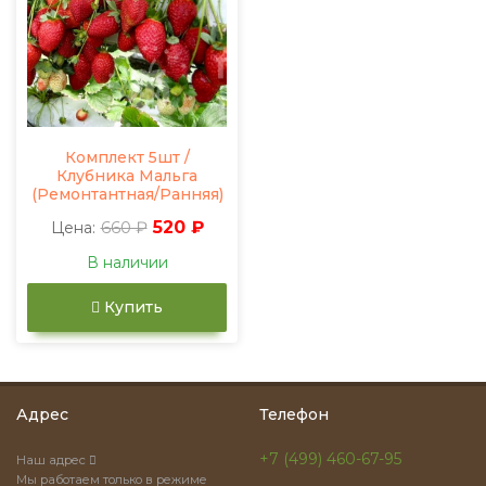
Комплект 5шт /
Клубника Мальга
(Ремонтантная/Ранняя)
660 ₽
520 ₽
Цена:
В наличии
Купить
Адрес
Телефон
+7 (499) 460-67-95
Наш адрес
Мы работаем только в режиме