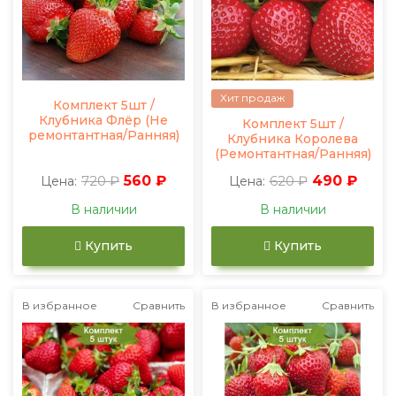
Хит продаж
Комплект 5шт /
Клубника Флёр (Не
Комплект 5шт /
ремонтантная/Ранняя)
Клубника Королева
(Ремонтантная/Ранняя)
720 ₽
560 ₽
620 ₽
490 ₽
Цена:
Цена:
В наличии
В наличии
Купить
Купить
В избранное
Сравнить
В избранное
Сравнить