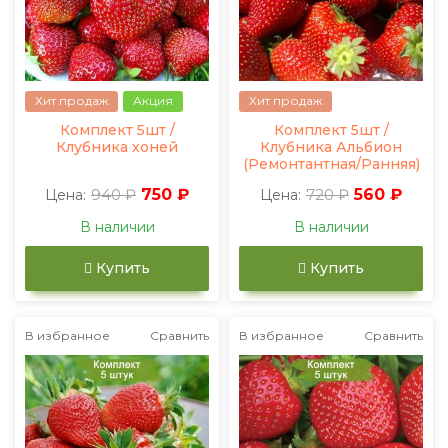
Хит продаж
Акция
Хит продаж
Комплект 5шт /
Комплект 5шт /
Клубника хоней
Клубника Альбион
(Ремонтантная/Ранняя)
940 ₽
750 ₽
720 ₽
560 ₽
Цена:
Цена:
В наличии
В наличии
Купить
Купить
В избранное
Сравнить
В избранное
Сравнить